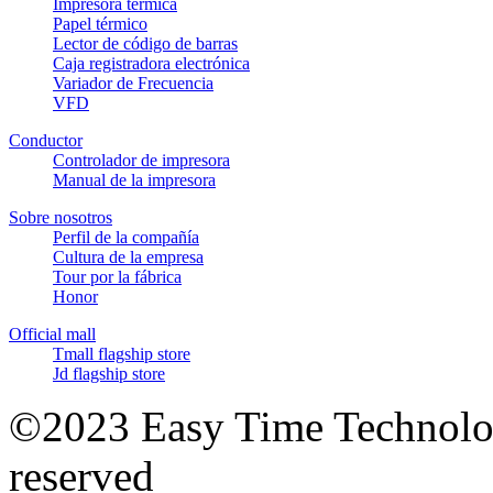
Impresora térmica
Papel térmico
Lector de código de barras
Caja registradora electrónica
Variador de Frecuencia
VFD
Conductor
Controlador de impresora
Manual de la impresora
Sobre nosotros
Perfil de la compañía
Cultura de la empresa
Tour por la fábrica
Honor
Official mall
Tmall flagship store
Jd flagship store
©2023 Easy Time Technolog
reserved