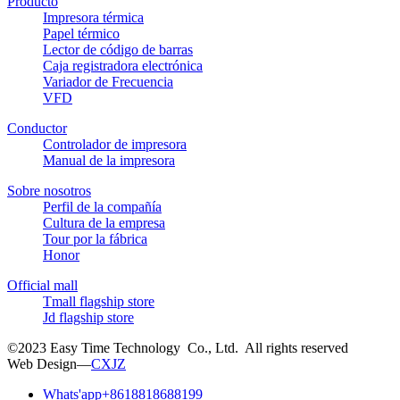
Producto
Impresora térmica
Papel térmico
Lector de código de barras
Caja registradora electrónica
Variador de Frecuencia
VFD
Conductor
Controlador de impresora
Manual de la impresora
Sobre nosotros
Perfil de la compañía
Cultura de la empresa
Tour por la fábrica
Honor
Official mall
Tmall flagship store
Jd flagship store
©2023 Easy Time Technology Co., Ltd. All rights reserved
Web Design—
CXJZ
Whats'app
+8618818688199