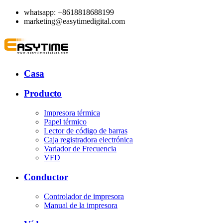
whatsapp: +8618818688199
marketing@easytimedigital.com
Casa
Producto
Impresora térmica
Papel térmico
Lector de código de barras
Caja registradora electrónica
Variador de Frecuencia
VFD
Conductor
Controlador de impresora
Manual de la impresora