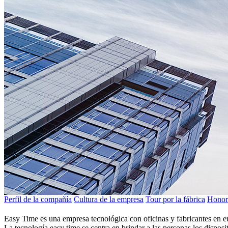
Perfil de la compañía
Cultura de la empresa
Tour por la fábrica
Honor
Easy Time es una empresa tecnológica con oficinas y fabricantes en 
La tecnología easy time se centra en brindar a las personas los dispos