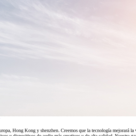
europa, Hong Kong y shenzhen. Creemos que la tecnología mejorará la v
itivos y dispositivos de audio más creativos y de alta calidad. Nuestra 